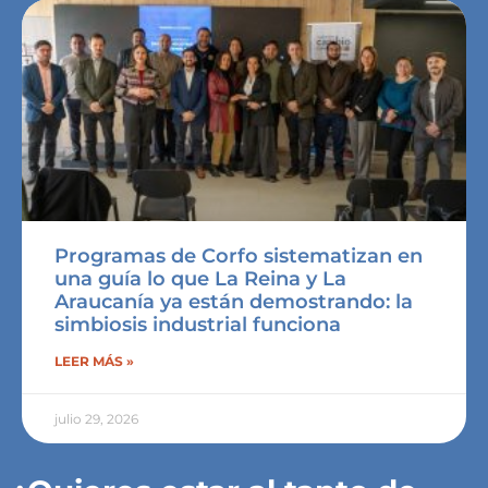
Programas de Corfo sistematizan en
una guía lo que La Reina y La
Araucanía ya están demostrando: la
simbiosis industrial funciona
LEER MÁS »
julio 29, 2026