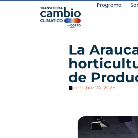
Programa
So
La Arauc
horticult
de Produ
octubre 24, 2025