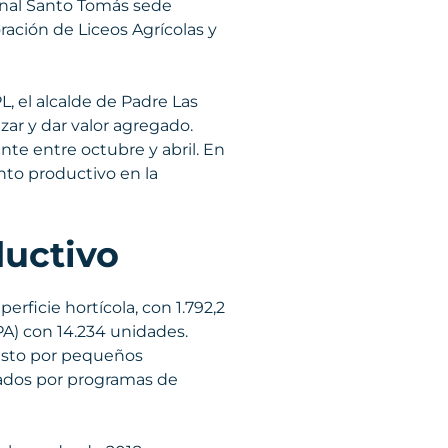
onal Santo Tomás sede
ación de Liceos Agrícolas y
L, el alcalde de Padre Las
zar y dar valor agregado.
e entre octubre y abril. En
nto productivo en la
ductivo
rficie hortícola, con 1.792,2
A) con 14.234 unidades.
esto por pequeños
oyados por programas de