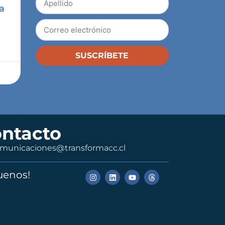
a
SUSCRÍBETE
ntacto
municaciones@transformacc.cl
uenos!