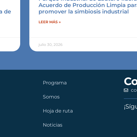
a
Acuerdo de Producción Limpia par
a de
promover la simbiosis industrial
LEER MÁS »
julio 30, 2026
Co
Programa
co
Somos
¡Síg
Hoja de ruta
Noticias