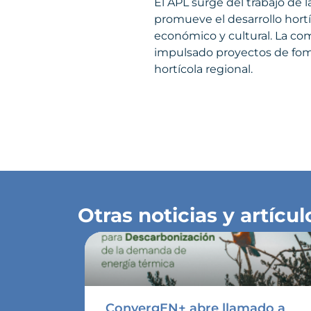
El APL surge del trabajo de
promueve el desarrollo hortí
económico y cultural. La com
impulsado proyectos de fomen
hortícola regional.
Otras noticias y artícul
ConvergEN+ abre llamado a