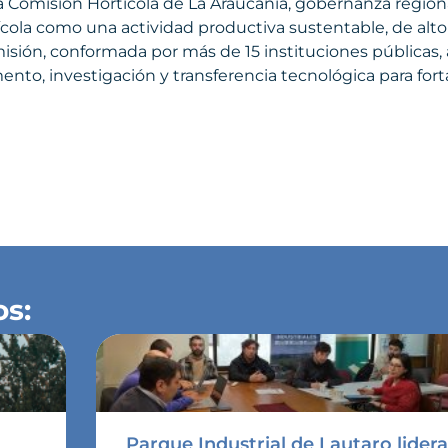
 la Comisión Hortícola de La Araucanía, gobernanza regio
cola como una actividad productiva sustentable, de alto v
isión, conformada por más de 15 instituciones públicas,
to, investigación y transferencia tecnológica para fortal
os:
Parque Industrial de Lautaro lider