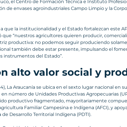
uco, el Centro de Formación Técnica e Instituto Profesi
ón de envases agroindustriales Campo Limpio y la Corpor
 que la institucionalidad y el Estado fortalezcan este AP
ó que “nuestros agricultores quieren producir, comerciali
riz productiva: no podemos seguir produciendo solament
gional también debe estar presente, impulsando el fome
los instrumentos del Estado”.
n alto valor social y pro
 La Araucanía se ubica en el sexto lugar nacional en supe
era en número de Unidades Productivas Agropecuarias (UP
ejido productivo fragmentado, mayoritariamente compu
 Agricultura Familiar Campesina e Indígena (AFCI), y ap
e Desarrollo Territorial Indígena (PDTI).