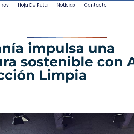
mos
Hoja De Ruta
Noticias
Contacto
anía impulsa una
ura sostenible con
cción Limpia