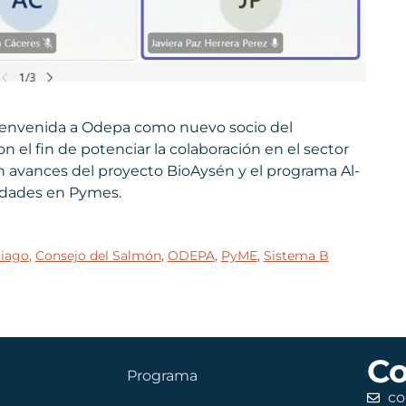
a bienvenida a Odepa como nuevo socio del
 el fin de potenciar la colaboración en el sector
n avances del proyecto BioAysén y el programa Al-
cidades en Pymes.
tiago
,
Consejo del Salmón
,
ODEPA
,
PyME
,
Sistema B
Co
Programa
co