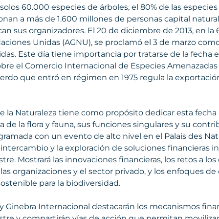
solos 60.000 especies de árboles, el 80% de las especies 
onan a más de 1.600 millones de personas capital natura
an sus organizadores. El 20 de diciembre de 2013, en la
Naciones Unidas (AGNU), se proclamó el 3 de marzo como 
das. Este día tiene importancia por tratarse de la fecha 
bre el Comercio Internacional de Especies Amenazadas d
cuerdo que entró en régimen en 1975 regula la exportació
e la Naturaleza tiene como propósito dedicar esta fecha a
 de la flora y fauna, sus funciones singulares y su contri
ogramada con un evento de alto nivel en el Palais des Nat
l intercambio y la exploración de soluciones financieras i
stre. Mostrará las innovaciones financieras, los retos a lo
, las organizaciones y el sector privado, y los enfoques d
ostenible para la biodiversidad.
 Ginebra Internacional destacarán los mecanismos finan
estre y compartirán vías de acción que permitan movilizar