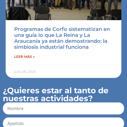
Programas de Corfo sistematizan en
una guía lo que La Reina y La
Araucanía ya están demostrando: la
simbiosis industrial funciona
LEER MÁS »
julio 29, 2026
¿Quieres estar al tanto de
nuestras actividades?